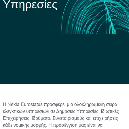
Υπηρεσίες
Η Nexia Eurostatus προσφέρει μια ολοκληρωμένη σειρά
ελεγκτικών υπηρεσιών σε Δημόσιες Υπηρεσίες, Ιδιωτικές
Επιχειρήσεις, Ιδρύματα, Συνεταιρισμούς και επιχειρήσεις
κάθε νομικής μορφής. Η προσέγγιση μας είναι να