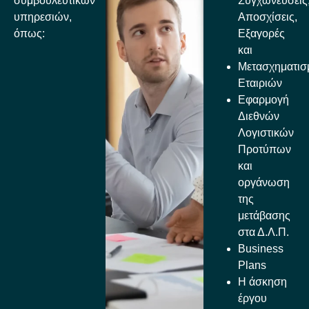
συμβουλευτικών
Συγχωνεύσεις
υπηρεσιών,
Αποσχίσεις,
όπως:
Εξαγορές
και
Μετασχηματισ
Εταιριών
Εφαρμογή
Διεθνών
Λογιστικών
Προτύπων
και
οργάνωση
της
μετάβασης
στα Δ.Λ.Π.
Business
Plans
Η άσκηση
έργου