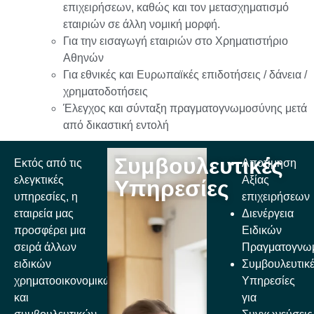
επιχειρήσεων, καθώς και τον μετασχηματισμό
εταιριών σε άλλη νομική μορφή.
Για την εισαγωγή εταιριών στο Χρηματιστήριο
Αθηνών
Για εθνικές και Ευρωπαϊκές επιδοτήσεις / δάνεια /
χρηματοδοτήσεις
Έλεγχος και σύνταξη πραγματογνωμοσύνης μετά
από δικαστική εντολή
Συμβουλευτικές
Εκτός από τις
Αποτίμηση
ελεγκτικές
Αξίας
Υπηρεσίες
υπηρεσίες, η
επιχειρήσεων
εταιρεία μας
Διενέργεια
προσφέρει μια
Ειδικών
σειρά άλλων
Πραγματογνω
ειδικών
Συμβουλευτικ
χρηματοοικονομικών
Υπηρεσίες
και
για